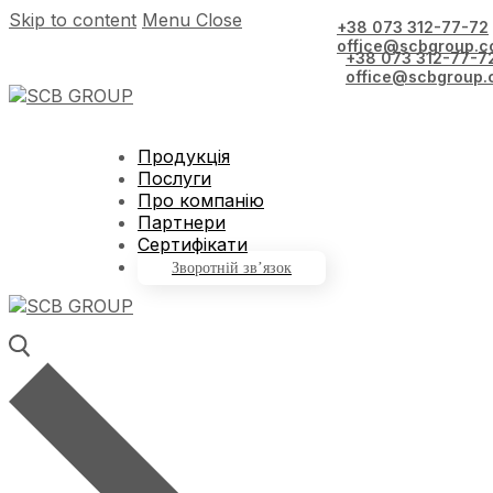
Skip to content
Menu
Close
+38 073 312-77-72
office@scbgroup.c
+38 073 312-77-7
office@scbgroup.
Продукція
Послуги
Про компанію
Партнери
Сертифікати
Зворотній зв’язок