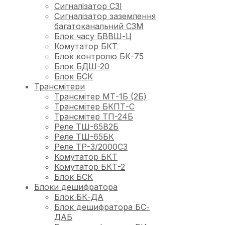
Сигналізатор СЗІ
Сигналізатор заземлення
багатоканальний СЗМ
Блок часу БВВШ-Ц
Комутатор БКТ
Блок контролю БК-75
Блок БДШ-20
Блок БСК
Трансмітери
Трансмітер МТ-1Б (2Б)
Трансмітер БКПТ-С
Трансмітер ТП-24Б
Реле ТШ-65В2Б
Реле ТШ-65БК
Реле ТР-3/2000С3
Комутатор БКТ
Комутатор БКТ-2
Блок БСК
Блоки дешифратора
Блок БК-ДА
Блок дешифратора БС-
ДАБ