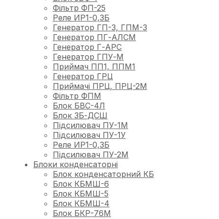
Фільтр ФП-25
Реле ИР1-0,3Б
Генератор ГП-3, ГПМ-3
Генератор ПГ-АЛСМ
Генератор Г-АРС
Генератор ГПУ-М
Приймач ПП1, ППМ1
Генератор ГРЦ
Приймачі ПРЦ, ПРЦ-2М
Фільтр ФПМ
Блок БВС-4Л
Блок ЗБ-ДСШ
Підсилювач ПУ-1М
Підсилювач ПУ-1У
Реле ИР1-0,3Б
Підсилювач ПУ-2М
Блоки конденсаторні
Блок конденсаторний КБ
Блок КБМШ-6
Блок КБМШ-5
Блок КБМШ-4
Блок БКР-76М