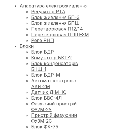
Апаратура електроживлення
Регулятор РТА
Блок живлення БП-3
Блок живлення БПШ
Перетворювач П12/14
Перетворювач ППШ-3М
Реле РНП
Блоки
Блок БДР
Комутатор БКТ-2
Блок конденсаторів
БКШ-1
Блок БДР-М
Автомат контролю
АКИ-2М
Датчик ДІМ-1С
Блок БВС-4Л
Фазуючий пристрій
ФУ2М-2У
Пристрій фазуючий
ФУ3М-2С
Блок ФК-75