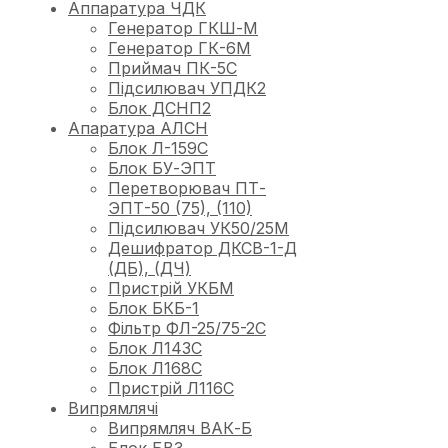
Аппаратура ЧДК
Генератор ГКШ-М
Генератор ГК-6М
Приймач ПК-5С
Підсилювач УПДК2
Блок ДСНП2
Апаратура АЛСН
Блок Л-159С
Блок БУ-ЭПТ
Перетворювач ПТ-
ЭПТ-50 (75), (110)
Підсилювач УК50/25М
Дешифратор ДКСВ-1-Д
(ДБ), (ДЧ)
Пристрій УКБМ
Блок БКБ-1
Фільтр ФЛ-25/75-2С
Блок Л143С
Блок Л168С
Пристрій Л116С
Випрямлячі
Випрямляч ВАК-Б
Блок БВЗ