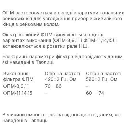
ФПМ застосовується в складі апаратури тональних
рейкових кіл для узгодження приборів живильного
кінця з рейковим колом.
Фільтр колійний ФПМ випускається в двох
варіантах виконання (ФПМ‑8,9,11 і ФПМ‑11,14,15) і
встановлюється в розетки реле НШ.
Електричні параметри фільтра відповідають даним,
які наведені в Таблиці.
Виконання
Опір на частоті
Опір на частоті
фільтра ФПМ
420±2 Гц, Ом
580±2 Гц, Ом
ФПМ‑8,9,11
70 – 86
–
ФПМ‑11,14,15
–
60 – 74
Величини ємності фільтра відповідають даним, які
наведені в Таблиці.