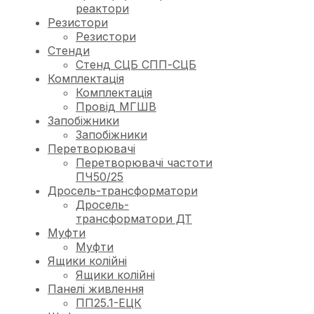
реактори
Резистори
Резистори
Стенди
Стенд СЦБ СПП-СЦБ
Комплектація
Комплектація
Провід МГШВ
Запобіжники
Запобіжники
Перетворювачі
Перетворювачі частоти
ПЧ50/25
Дросель-трансформатори
Дросель-
трансформатори ДТ
Муфти
Муфти
Ящики колійні
Ящики колійні
Панелі живлення
ПП25.1-ЕЦК