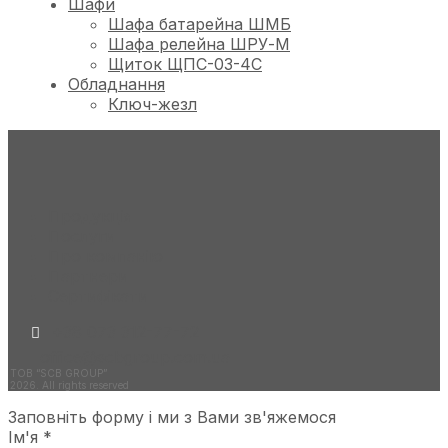
Шафи
Шафа батарейна ШМБ
Шафа релейна ШРУ-М
Щиток ЩПС-03-4С
Обладнання
Ключ-жезл
Продукція
Послуги
Про компанію
Партнери
Сертифікати
+38 073 312-77-72
office@scbgroup.com.ua
ТОВ “SCB GROUP”
2026. All rights reserved
Заповніть форму і ми з Вами зв'яжемося
Ім'я
*