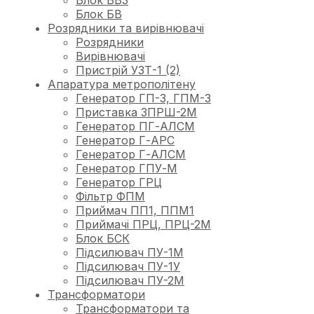
Блок БВ
Розрядники та вирівнювачі
Розрядники
Вирівнювачі
Пристрій УЗТ-1 (2)
Апаратура метрополітену
Генератор ГП-3, ГПМ-3
Приставка ЗПРШ-2М
Генератор ПГ-АЛСМ
Генератор Г-АРС
Генератор Г-АЛСМ
Генератор ГПУ-М
Генератор ГРЦ
Фільтр ФПМ
Приймач ПП1, ППМ1
Приймачі ПРЦ, ПРЦ-2М
Блок БСК
Підсилювач ПУ-1М
Підсилювач ПУ-1У
Підсилювач ПУ-2М
Трансформатори
Трансформатори та