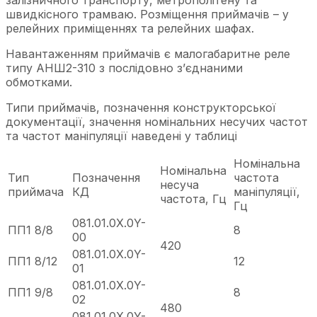
залізничного транспорту, метрополітену та
швидкісного трамваю. Розміщення приймачів – у
релейних приміщеннях та релейних шафах.
Навантаженням приймачів є малогабаритне реле
типу АНШ2-310 з послідовно з’єднаними
обмотками.
Типи приймачів, позначення конструкторської
документації, значення номінальних несучих частот
та частот маніпуляції наведені у таблиці
Номінальна
Номінальна
Тип
Позначення
частота
несуча
приймача
КД
маніпуляції,
частота, Гц
Гц
081.01.0Х.0Y-
ПП1 8/8
8
00
420
081.01.0Х.0Y-
ПП1 8/12
12
01
081.01.0Х.0Y-
ПП1 9/8
8
02
480
081.01.0Х.0Y-