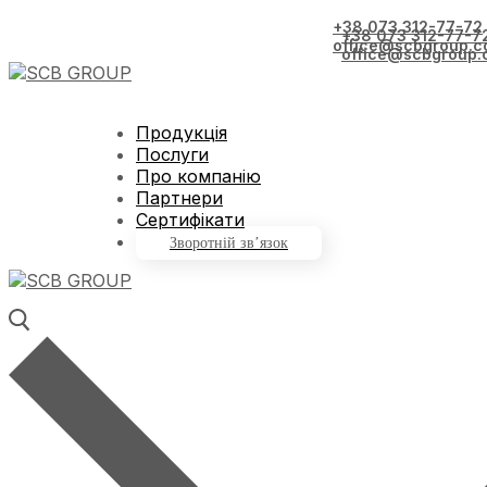
+38 073 312-77-72
+38 073 312-77-7
office@scbgroup.c
office@scbgroup.
Продукція
Послуги
Про компанію
Партнери
Сертифікати
Зворотній зв’язок