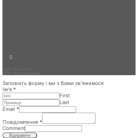
Продукція
Послуги
Про компанію
Партнери
Сертифікати
+38 073 312-77-72
office@scbgroup.com.ua
ТОВ “SCB GROUP”
2026. All rights reserved
Заповніть форму і ми з Вами зв'яжемося
Ім'я
*
First
Last
Email
*
Повідомлення
*
Comment
Відправити