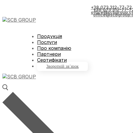
+38 073 312-77-72
+38 073 312-77-7
office@scbgroup.c
office@scbgroup.
Продукція
Послуги
Про компанію
Партнери
Сертифікати
Зворотній зв’язок