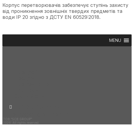
Корпус перетворювачів забезпечує ступінь захисту
від проникнення зовнішніх твердих предметів та
води ІР 20 згідно з ДСТУ EN 60529:2018.
MENU
Продукція
Послуги
Про компанію
Партнери
Сертифікати
+38 073 312-77-72
office@scbgroup.com.ua
ТОВ “SCB GROUP”
2026. All rights reserved