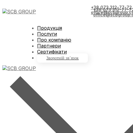
+38 073 312-77-72
+38 073 312-77-7
office@scbgroup.c
office@scbgroup.
Продукція
Послуги
Про компанію
Партнери
Сертифікати
Зворотній зв’язок