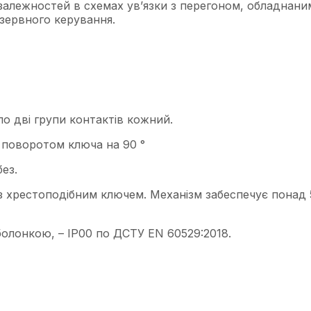
залежностей в схемах ув’язки з перегоном, обладнан
зервного керування.
о дві групи контактів кожний.
 поворотом ключа на 90 °
ез.
з хрестоподібним ключем. Механізм забеспечує понад 5
болонкою, – IP00 по ДСТУ EN 60529:
2018
.