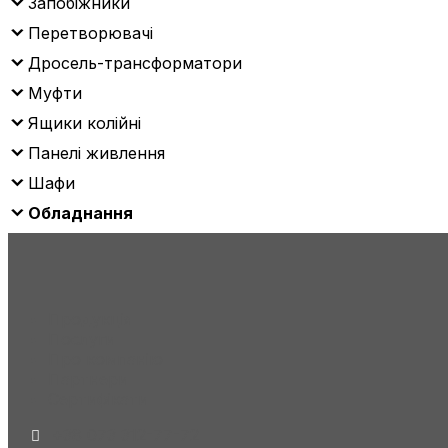
Запобіжники
Перетворювачі
Дросель-трансформатори
Муфти
Ящики колійні
Панелі живлення
Шафи
Обладнання
Продукція
Послуги
Про компанію
Партнери
Сертифікати
+38 073 312-77-72