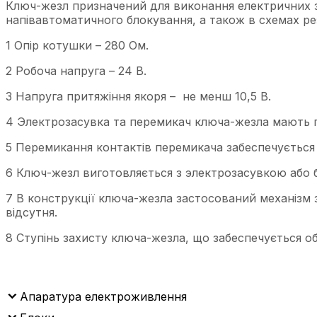
Ключ-жезл призначений для виконання електричних 
напівавтоматичного блокування, а також в схемах ре
1 Опір котушки – 280 Ом.
2 Робоча напруга – 24 В.
3 Напруга притяжіння якоря – не менш 10,5 В.
4 Электрозасувка та перемикач ключа-жезла мають п
5 Перемикання контактів перемикача забеспечується
6 Ключ-жезл виготовляється з электрозасувкою або б
7 В конструкції ключа-жезла застосований механізм 
відсутня.
8 Ступінь захисту ключа-жезла, що забеспечується о
Апаратура електроживлення