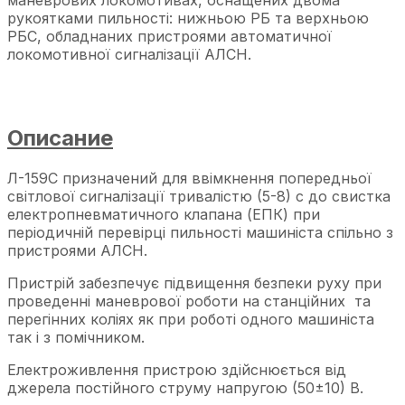
маневрових локомотивах, оснащених двома
рукоятками пильності: нижньою РБ та верхньою
РБС, обладнаних пристроями автоматичної
локомотивної сигналізації АЛСН.
Описание
Л-159С призначений для ввімкнення попередньої
світлової сигналізації тривалістю (5-8) с до свистка
електропневматичного клапана (ЕПК) при
періодичній перевірці пильності машиніста спільно з
пристроями АЛСН.
Пристрій забезпечує підвищення безпеки руху при
проведенні маневрової роботи на станційних та
перегінних коліях як при роботі одного машиніста
так і з помічником.
Електроживлення пристрою здійснюється від
джерела постійного струму напругою (50±10) В.