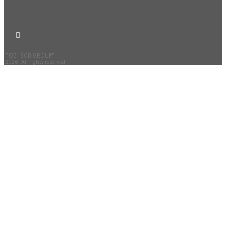
Партнери
Сертифікати
+38 073 312-77-72
office@scbgroup.com.ua
ТОВ “SCB GROUP”
2026. All rights reserved