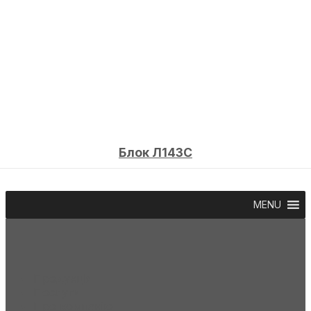
Блок Л143С
MENU
Продукція
Послуги
Про компанію