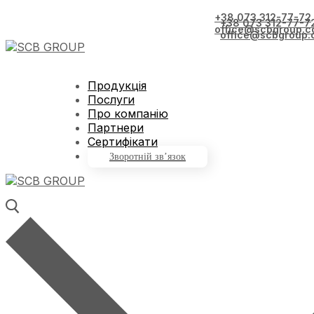
+38 073 312-77-72
+38 073 312-77-7
office@scbgroup.c
office@scbgroup.
Продукція
Послуги
Про компанію
Партнери
Сертифікати
Зворотній зв’язок