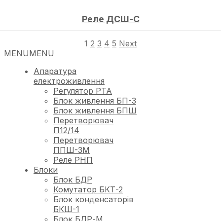
Реле ДСШ-С
1
2
3
4
5
Next
MENU
MENU
Апаратура
електроживлення
Регулятор РТА
Блок живлення БП-3
Блок живлення БПШ
Перетворювач
П12/14
Перетворювач
ППШ-3М
Реле РНП
Блоки
Блок БДР
Комутатор БКТ-2
Блок конденсаторів
БКШ-1
Блок БДР-М