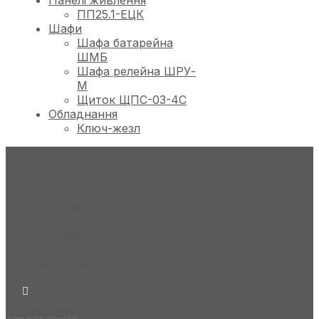
Панелі живлення
ПП25.1-ЕЦК
Шафи
Шафа батарейна
ШМБ
Шафа релейна ШРУ-
М
Щиток ЩПС-03-4С
Обладнання
Ключ-жезл
Продукція
Послуги
Про компанію
Партнери
Сертифікати
+38 073 312-77-72
office@scbgroup.com.ua