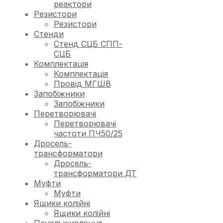
реактори
Резистори
Резистори
Стенди
Стенд СЦБ СПП-
СЦБ
Комплектація
Комплектація
Провід МГШВ
Запобіжники
Запобіжники
Перетворювачі
Перетворювачі
частоти ПЧ50/25
Дросель-
трансформатори
Дросель-
трансформатори ДТ
Муфти
Муфти
Ящики колійні
Ящики колійні