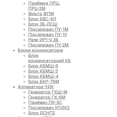
Приймачі ПРЦ,
ПРЦ-2М
Фільтр ФПМ
Блок БВС-4Л
Блок ЗБ-ДСШ
Підсилювач ПУ-1М
Підсилювач ПУ-1У
Реле ИР1-0,3Б
Підсилювач ПУ-2М
Блоки конденсаторні
Блок
конденсаторний КБ
Блок КБМШ-6
Блок КБМШ-5
Блок КБМШ-4
Блок БКР-76М
Аппаратура ЧДК
Генератор ГКШ-М
Генератор ГК-6М
Приймач ПК-5С
Підсилювач УПДК2
Блок ДСНП2