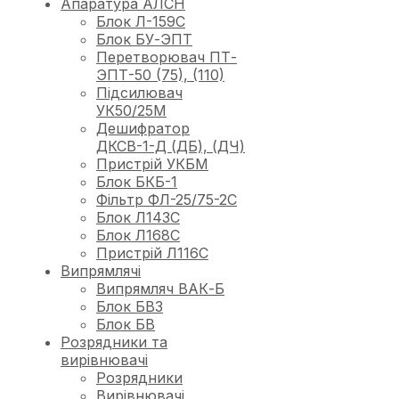
Апаратура АЛСН
Блок Л-159С
Блок БУ-ЭПТ
Перетворювач ПТ-
ЭПТ-50 (75), (110)
Підсилювач
УК50/25М
Дешифратор
ДКСВ-1-Д (ДБ), (ДЧ)
Пристрій УКБМ
Блок БКБ-1
Фільтр ФЛ-25/75-2С
Блок Л143С
Блок Л168С
Пристрій Л116С
Випрямлячі
Випрямляч ВАК-Б
Блок БВЗ
Блок БВ
Розрядники та
вирівнювачі
Розрядники
Вирівнювачі