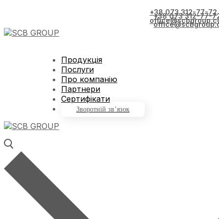
+38 073 312-77-72
+38 073 312-77-7
office@scbgroup.c
office@scbgroup.
Продукція
Послуги
Про компанію
Партнери
Сертифікати
Зворотній зв’язок