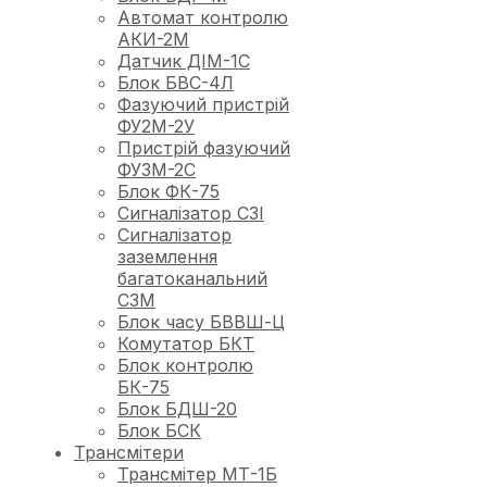
Автомат контролю
АКИ-2М
Датчик ДІМ-1С
Блок БВС-4Л
Фазуючий пристрій
ФУ2М-2У
Пристрій фазуючий
ФУ3М-2С
Блок ФК-75
Сигналізатор СЗІ
Сигналізатор
заземлення
багатоканальний
СЗМ
Блок часу БВВШ-Ц
Комутатор БКТ
Блок контролю
БК-75
Блок БДШ-20
Блок БСК
Трансмітери
Трансмітер МТ-1Б