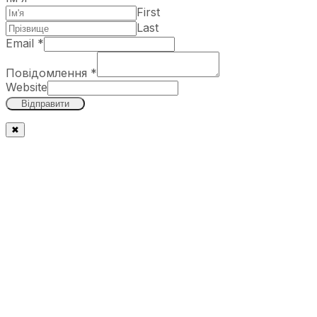
First
Last
Email
*
Повідомлення
*
Website
Відправити
✖