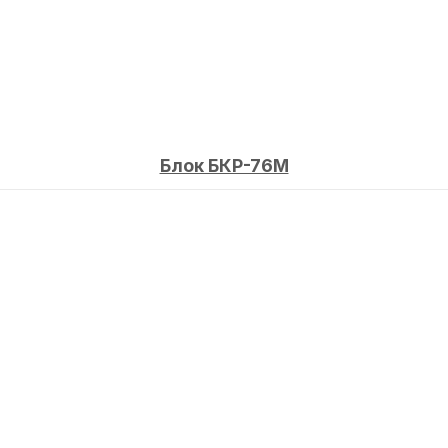
Блок БКР-76М