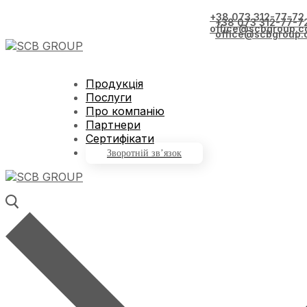
+38 073 312-77-72
+38 073 312-77-7
office@scbgroup.c
office@scbgroup.
Продукція
Послуги
Про компанію
Партнери
Сертифікати
Зворотній зв’язок