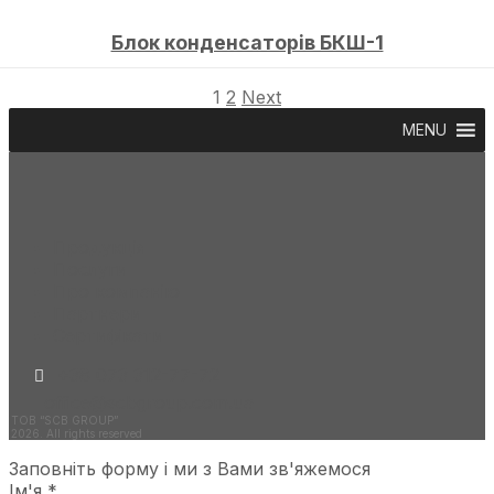
Блок конденсаторів БКШ-1
1
2
Next
MENU
Продукція
Послуги
Про компанію
Партнери
Сертифікати
+38 073 312-77-72
office@scbgroup.com.ua
ТОВ “SCB GROUP”
2026. All rights reserved
Заповніть форму і ми з Вами зв'яжемося
Ім'я
*