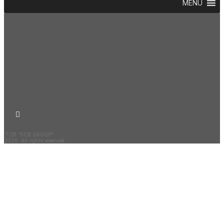
MENU
Продукция
Услуги
О компании
Партнеры
Сертификаты
+38 073 312-77-72
office@scbgroup.com.ua
ТОВ “SCB GROUP”
2026. All rights reserved