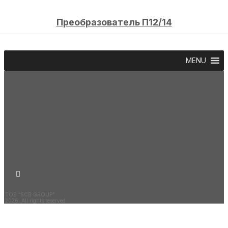
Преобразователь П12/14
MENU
Продукция
Услуги
О компании
Партнеры
Сертификаты
+38 073 312-77-72
office@scbgroup.com.ua
ТОВ “SCB GROUP”
2026. All rights reserved