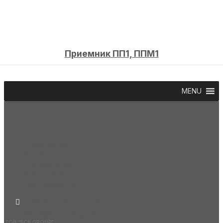
Приемник ПП1, ППМ1
MENU
Продукция
Услуги
О компании
Партнеры
Сертификаты
+38 073 312-77-72
office@scbgroup.com.ua
ТОВ “SCB GROUP”