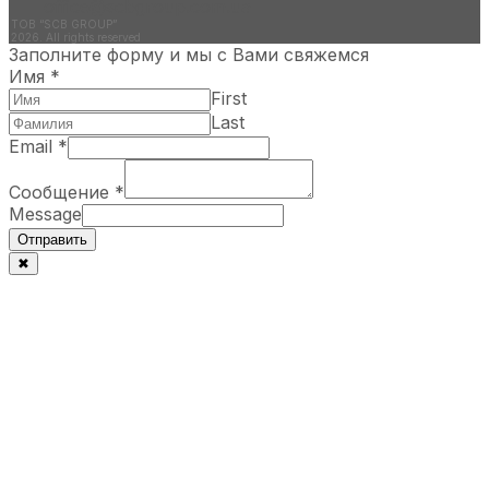
office@scbgroup.com.ua
ТОВ “SCB GROUP”
2026. All rights reserved
Заполните форму и мы с Вами свяжемся
Имя
*
First
Last
Email
*
Сообщение
*
Message
Отправить
✖