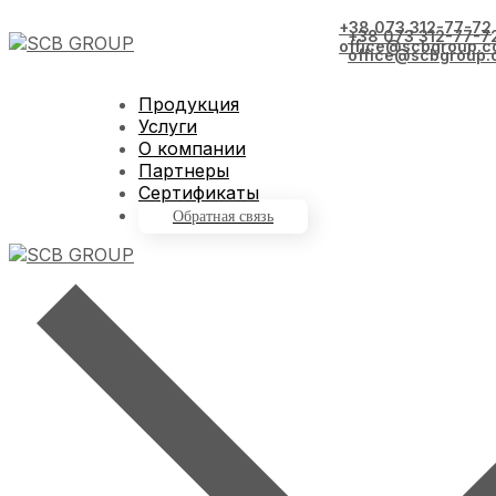
+38 073 312-77-72
+38 073 312-77-7
office@scbgroup.c
office@scbgroup.
Продукция
Услуги
О компании
Партнеры
Сертификаты
Обратная связь