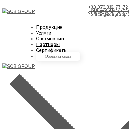
+38 073 312-77-72
+38 073 312-77-7
office@scbgroup.c
office@scbgroup.
Продукция
Услуги
О компании
Партнеры
Сертификаты
Обратная связь