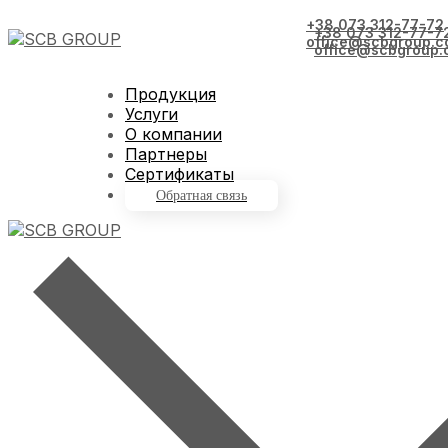
+38 073 312-77-72
+38 073 312-77-7
office@scbgroup.c
office@scbgroup.
Продукция
Услуги
О компании
Партнеры
Сертификаты
Обратная связь